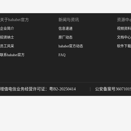
关于hahabet官方
新闻与资讯
资源中
企业简介
信息速递
视频资料
招贤纳士
原厂动态
文档中心
员工风采
hahabet官方动态
软件下载
联系hahabet官方
FAQ
增值电信业务经营许可证：粤B2-20250414
公安备案号36071019